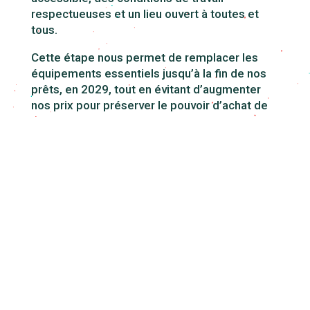
respectueuses et un lieu ouvert à toutes et
tous.
Cette étape nous permet de remplacer les
équipements essentiels jusqu’à la fin de nos
prêts, en 2029, tout en évitant d’augmenter
nos prix pour préserver le pouvoir d’achat de
nos client·es. Votre soutien nous permettra
également de consolider les équipes côté
cuisine et service. C’est le cap nécessaire
pour permettre au modèle économique du Bar
Radis de devenir durablement viable.
50 000 € :Améliorer l’expérience au Bar
Radis
À ce niveau, nous pouvons aller plus loin et
améliorer concrètement l’accueil et la qualité