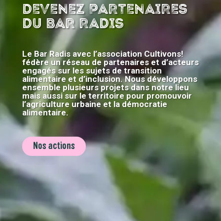
DEVENEZ PARTENAIRES
DU BAR RADIS
Le Bar Radis avec l’association Cultivons!
fédère un réseau de partenaires et d’acteurs
engagés sur les sujets de transition
alimentaire et d’inclusion. Nous développons
ensemble plusieurs projets dans notre lieu
mais aussi sur le territoire pour promouvoir
l’agriculture urbaine et la démocratie
alimentaire.
Nos actions