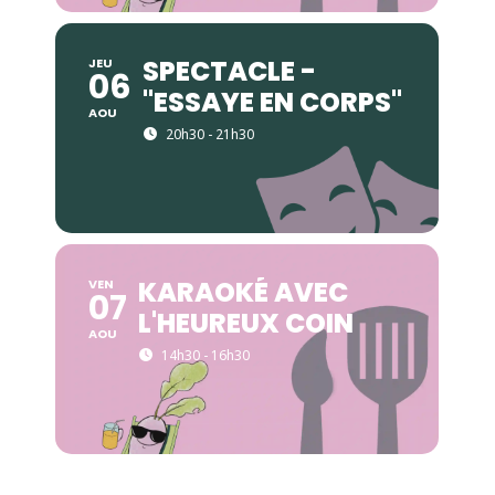
SPECTACLE -
JEU
06
"ESSAYE EN CORPS"
AOU
20h30 - 21h30
KARAOKÉ AVEC
VEN
07
L'HEUREUX COIN
AOU
14h30 - 16h30