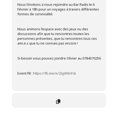
Nous t’invitons à nous rejoindre au Bar Radis le 6
Février à 18h pour un voyages à travers différentes
formes de convivialité.
Nous animons l’espace avec des jeux ou des
discussions afin que tu rencontres toutes les
personnes présentes, que tu rencontres tous ces
ami.e.s que tu ne connais pas encore !
Si besoin vous pouvez joindre Olivier au 0784370256
Event FB :
https://fb.me/e/2IgW0nFck