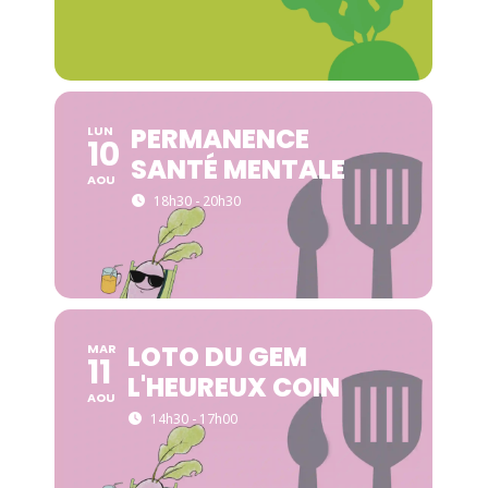
PERMANENCE
LUN
10
SANTÉ MENTALE
AOU
18h30 - 20h30
LOTO DU GEM
MAR
11
L'HEUREUX COIN
AOU
14h30 - 17h00