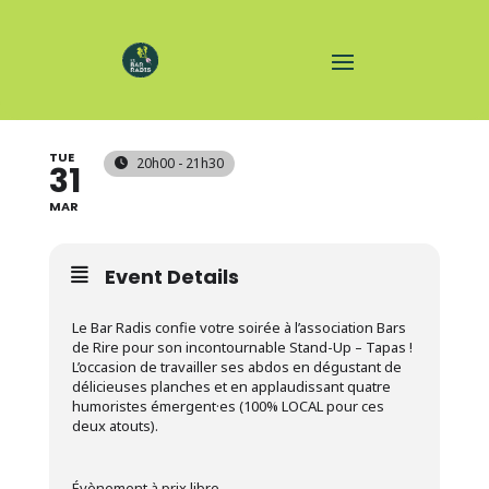
STAND-UP TAPAS
TUE
20h00 - 21h30
31
MAR
Event Details
Le Bar Radis confie votre soirée à l’association Bars
de Rire pour son incontournable Stand-Up – Tapas !
L’occasion de travailler ses abdos en dégustant de
délicieuses planches et en applaudissant quatre
humoristes émergent·es (100% LOCAL pour ces
deux atouts).
Évènement à prix libre