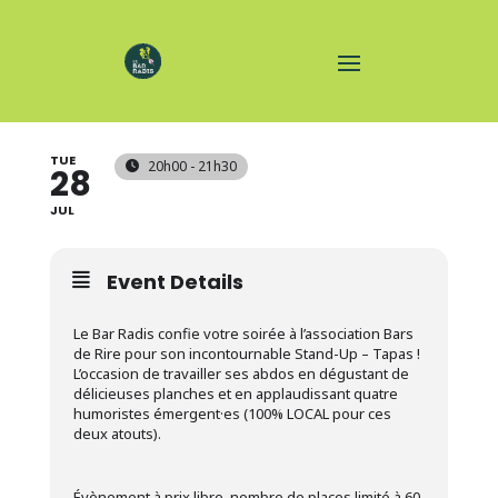
STAND-UP TAPAS
TUE
20h00 - 21h30
28
JUL
Event Details
Le Bar Radis confie votre soirée à l’association Bars
de Rire pour son incontournable Stand-Up – Tapas !
L’occasion de travailler ses abdos en dégustant de
délicieuses planches et en applaudissant quatre
humoristes émergent·es (100% LOCAL pour ces
deux atouts).
Évènement à prix libre, nombre de places limité à 60.