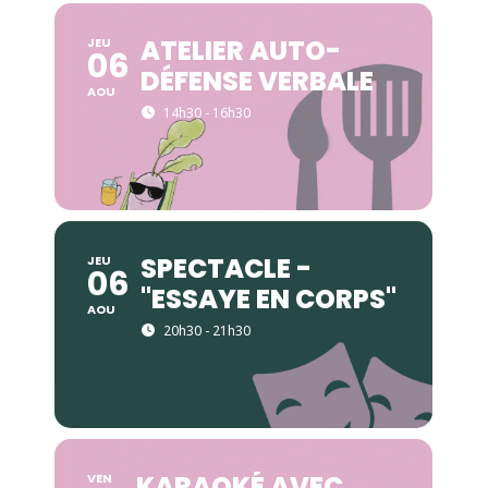
ATELIER AUTO-
JEU
06
DÉFENSE VERBALE
AOU
14h30 - 16h30
SPECTACLE -
JEU
06
"ESSAYE EN CORPS"
AOU
20h30 - 21h30
KARAOKÉ AVEC
VEN