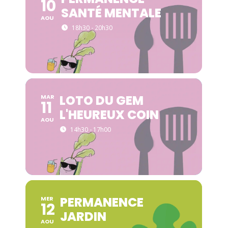
10
SANTÉ MENTALE
AOU
18h30 - 20h30
LOTO DU GEM
MAR
11
L'HEUREUX COIN
AOU
14h30 - 17h00
PERMANENCE
MER
12
JARDIN
AOU