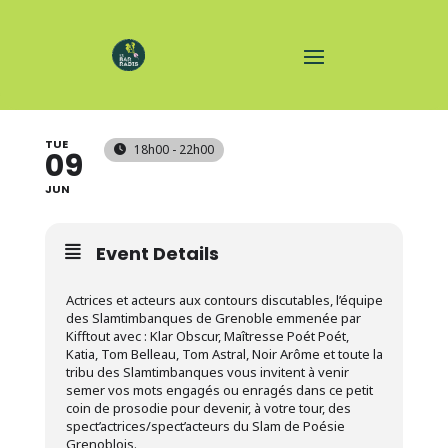
SLAMOSPHÈRE
TUE
18h00 - 22h00
09
JUN
Event Details
Actrices et acteurs aux contours discutables, l’équipe
des Slamtimbanques de Grenoble emmenée par
Kifftout avec : Klar Obscur, Maîtresse Poét Poét,
Katia, Tom Belleau, Tom Astral, Noir Arôme et toute la
tribu des Slamtimbanques vous invitent à venir
semer vos mots engagés ou enragés dans ce petit
coin de prosodie pour devenir, à votre tour, des
spect’actrices/spect’acteurs du Slam de Poésie
Grenoblois.