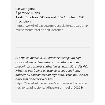
Par Octogona.
À partir de 16 ans.
Tarifs : Solidaire : 5€ / normal : 10€ / Soutien : 15€
Inscription :
https://www.helloasso.com/associations/octogona/
evenements/atelier-self-defense
☕
Cette animation a lieu durant les temps du café
associatif, nous demandons une adhésion pour
pouvoir consommer. L’adhésion est à prix libre (dès 0€).
N’hésitez pas à venir en avance, si vous souhaitez
adhérer ou consommer au café asso !
Vous pouvez dès-
à-présent adhérer via ce lien :
https://www.helloasso.com/associations/cultivons-
nos-toits/adhesions/adhesion-annuelle-2026
☕