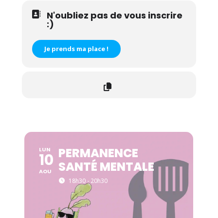
N'oubliez pas de vous inscrire
:)
Je prends ma place !
PERMANENCE
LUN
10
SANTÉ MENTALE
AOU
18h30 - 20h30