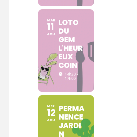
LOTO
MAR
11
DU
AOU
GEM
L'HEUR
EUX
COIN
14h30 -
17h00
PERMA
MER
12
NENCE
AOU
JARDI
N