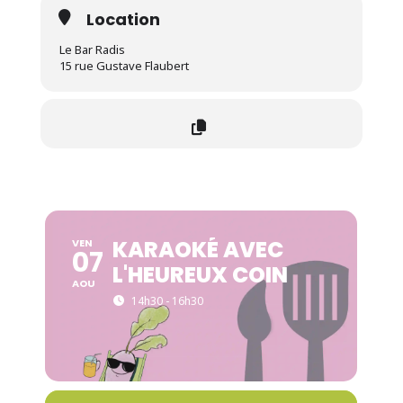
Location
Le Bar Radis
15 rue Gustave Flaubert
KARAOKÉ AVEC
VEN
07
L'HEUREUX COIN
AOU
14h30 - 16h30