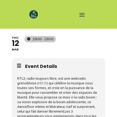
RADIS BOUM RTL3
THU
20h00 - 23h30
12
MAR
Event Details
RTL3, radio toujours libre, est une webradio
grenobloise (
rtl3.fr
) qui célébre la musique sous
toutes ses formes, et croie en la puissance de la
musique pour rassembler et créer des espaces de
liberté. Elle vous propose ce mois ci la radis boom :
sa vision explosive de la boum adolescente, ce
dancefloor intime et libérateur, naif et surprenant,
celui qui fait danser librement.Les 3
programmateurs vous emmenerons dans tous les