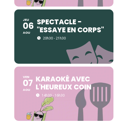
SPECTACLE -
JEU
06
"ESSAYE EN CORPS"
AOU
20h30 - 21h30
KARAOKÉ AVEC
VEN
07
L'HEUREUX COIN
AOU
14h30 - 16h30