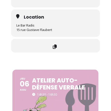
Location
Le Bar Radis
15 rue Gustave Flaubert
ATELIER AUTO-
JEU
06
DÉFENSE VERBALE
AOU
14h30 - 16h30