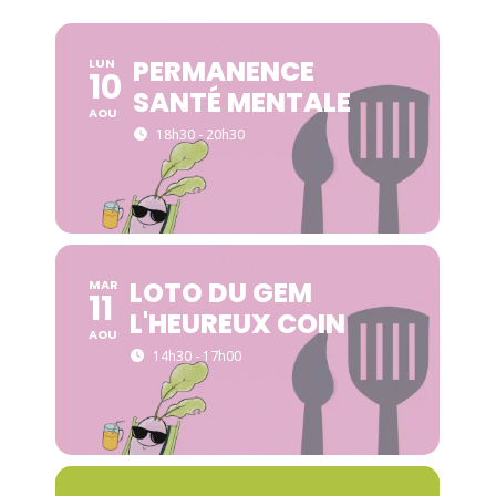
PERMANENCE
LUN
10
SANTÉ MENTALE
AOU
18h30 - 20h30
LOTO DU GEM
MAR
11
L'HEUREUX COIN
AOU
14h30 - 17h00