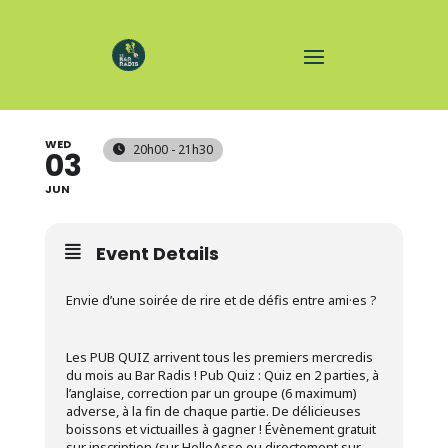
LE QUIZ DU BAR RADIS
WED
20h00 - 21h30
03
JUN
Event Details
Envie d’une soirée de rire et de défis entre ami·es ?
Les PUB QUIZ arrivent tous les premiers mercredis
du mois au Bar Radis ! Pub Quiz : Quiz en 2 parties, à
l’anglaise, correction par un groupe (6 maximum)
adverse, à la fin de chaque partie. De délicieuses
boissons et victuailles à gagner ! Évènement gratuit
sur inscription (sur HelloAsso ou directement sur