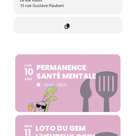
Le Bar Radis
15 rue Gustave Flaubert
PERMANENCE
LUN
10
SANTÉ MENTALE
AOU
18h30 - 20h30
LOTO DU GEM
MAR
11