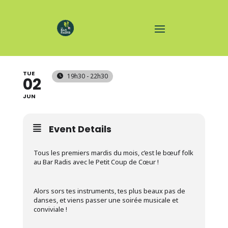
JAM FOLK
TUE
19h30 - 22h30
02
JUN
Event Details
Tous les premiers mardis du mois, c’est le bœuf folk
au Bar Radis avec le Petit Coup de Cœur !
Alors sors tes instruments, tes plus beaux pas de
danses, et viens passer une soirée musicale et
conviviale !