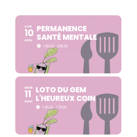
PERMANENCE
LUN
10
SANTÉ MENTALE
AOU
18h30 - 20h30
LOTO DU GEM
MAR
11
L'HEUREUX COIN
AOU
14h30 - 17h00