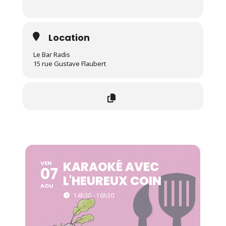
Location
Le Bar Radis
15 rue Gustave Flaubert
KARAOKÉ AVEC
VEN
07
L'HEUREUX COIN
AOU
14h30 - 16h30