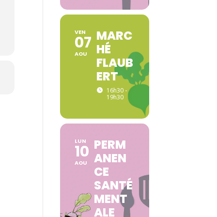
MARC
VEN
07
HÉ
AOU
FLAUB
ERT
16h30 -
19h30
PERM
LUN
10
ANEN
AOU
CE
SANTÉ
MENT
ALE