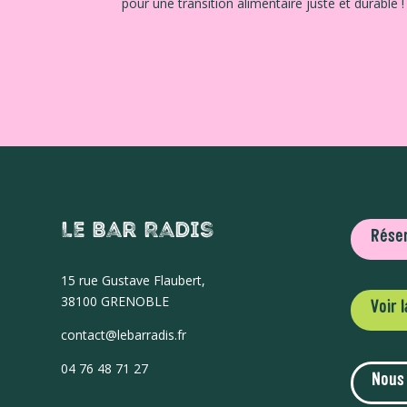
pour une transition alimentaire juste et durable !
Le Bar Radis
Réser
15 r
ue Gustave Flaubert,
38100 GRENOBLE
Voir 
contact@lebarradis.fr
04 76 48 71 27
Nous