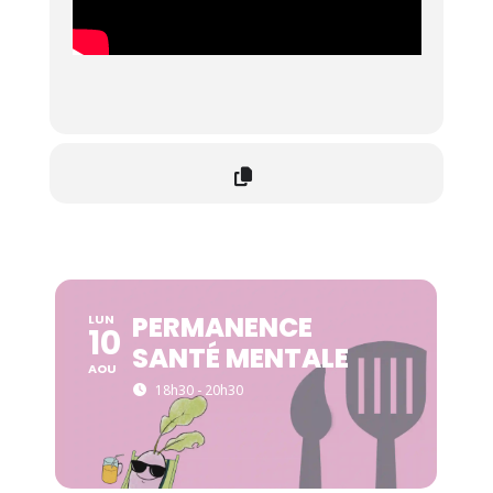
PERMANENCE
LUN
10
SANTÉ MENTALE
AOU
18h30 - 20h30