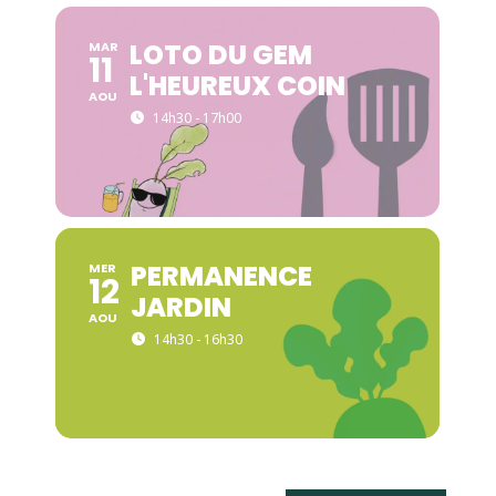
LOTO DU GEM
MAR
11
L'HEUREUX COIN
AOU
14h30 - 17h00
PERMANENCE
MER
12
JARDIN
AOU
14h30 - 16h30