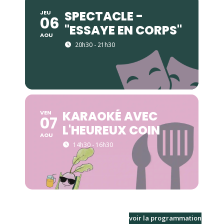
SPECTACLE -
JEU
06
"ESSAYE EN CORPS"
AOU
20h30 - 21h30
KARAOKÉ AVEC
VEN
07
L'HEUREUX COIN
AOU
14h30 - 16h30
voir la programmation