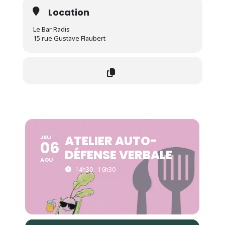
Location
Le Bar Radis
15 rue Gustave Flaubert
ATELIER AUTO-
JEU
06
DÉFENSE VERBALE
AOU
14h30 - 16h30