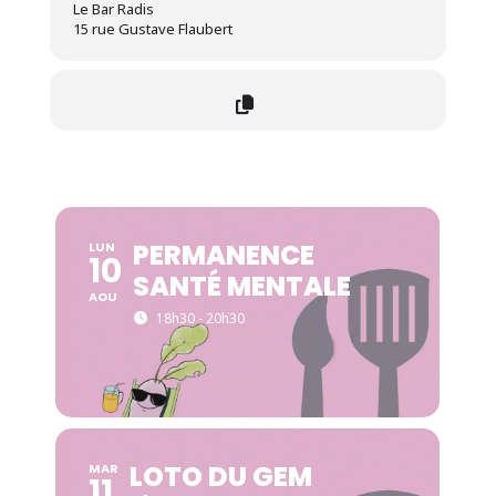
Le Bar Radis
15 rue Gustave Flaubert
PERMANENCE
LUN
10
SANTÉ MENTALE
AOU
18h30 - 20h30
LOTO DU GEM
MAR
11