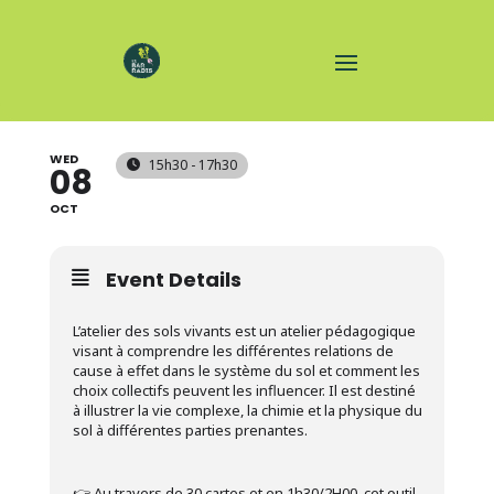
ATELIER SOLS VIVANTS
WED
15h30 - 17h30
08
OCT
Event Details
L’atelier des sols vivants est un atelier pédagogique
visant à comprendre les différentes relations de
cause à effet dans le système du sol et comment les
choix collectifs peuvent les influencer. Il est destiné
à illustrer la vie complexe, la chimie et la physique du
sol à différentes parties prenantes.
👉 Au travers de 30 cartes et en 1h30/2H00, cet outil