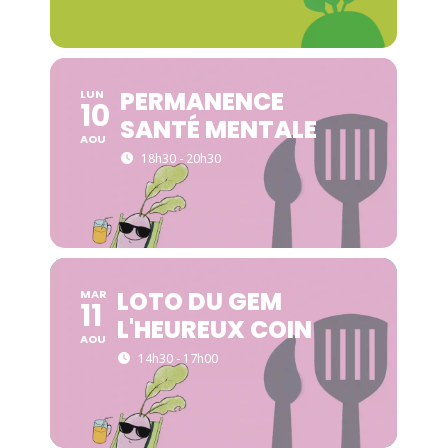
PERMANENCE
LUN
10
SANTÉ MENTALE
AOU
18h30 - 20h30
LOTO DU GEM
MAR
11
L'HEUREUX COIN
AOU
14h30 - 17h00