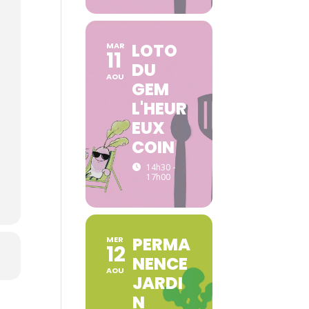
LOTO
MAR
11
DU
AOU
GEM
L'HEUR
EUX
COIN
14h30 -
17h00
PERMA
MER
12
NENCE
AOU
JARDI
N