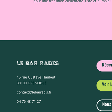
pour une transition alimentaire juste et durable !
Le Bar Radis
Réser
15 r
ue Gustave Flaubert,
38100 GRENOBLE
Voir 
contact@lebarradis.fr
04 76 48 71 27
Nous