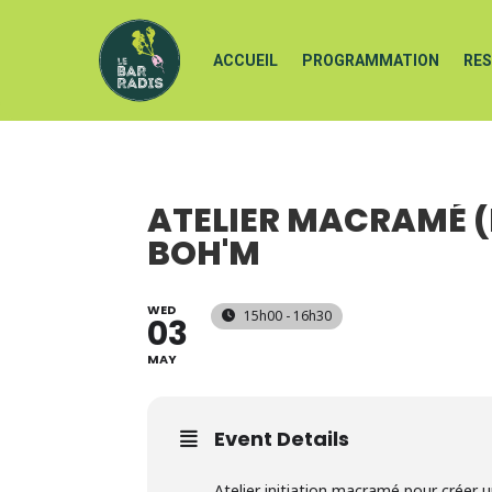
ACCUEIL
PROGRAMMATION
RE
ATELIER MACRAMÉ (
BOH'M
WED
15h00 - 16h30
03
MAY
Event Details
Atelier initiation macramé pour créer