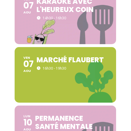
KARAOKÉ AVEC
07
L'HEUREUX COIN
AOU
14h30 - 16h30
MARCHÉ FLAUBERT
VEN
07
16h30 - 19h30
AOU
PERMANENCE
LUN
10
SANTÉ MENTALE
AOU