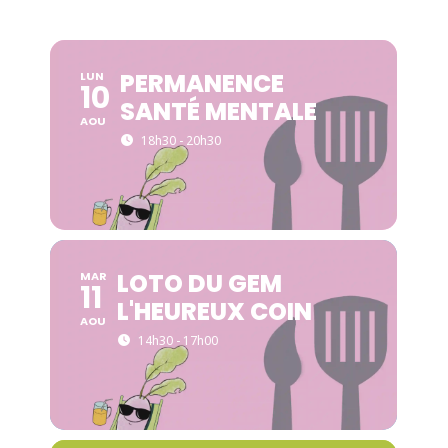
PERMANENCE
LUN
10
SANTÉ MENTALE
AOU
18h30 - 20h30
LOTO DU GEM
MAR
11
L'HEUREUX COIN
AOU
14h30 - 17h00