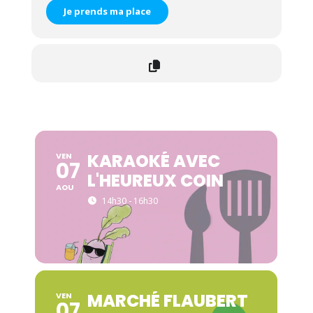
Je prends ma place
KARAOKÉ AVEC
VEN
07
L'HEUREUX COIN
AOU
14h30 - 16h30
MARCHÉ FLAUBERT
VEN
07