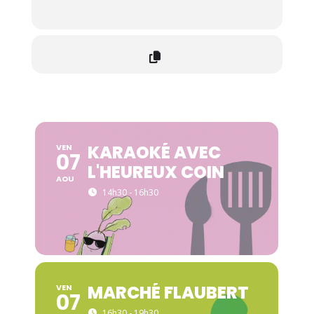
KARAOKÉ AVEC
VEN
07
L'HEUREUX COIN
AOU
14h30 - 16h30
MARCHÉ FLAUBERT
VEN
07
16h30 - 19h30