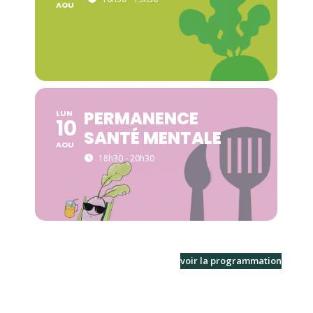
AOU
PERMANENCE
LUN
10
SANTÉ MENTALE
AOU
18h30 - 20h30
voir la programmation