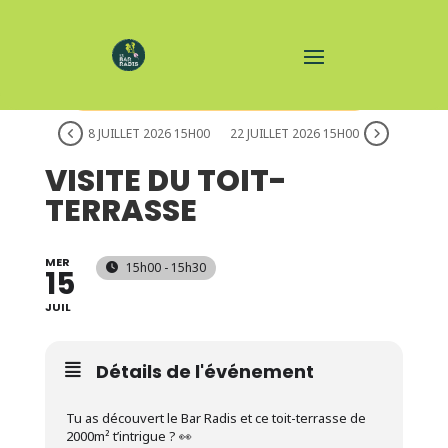
C'EST UN ÉVÉNEMENT QUI SE RÉPÈTE
8 JUILLET 2026 15H00
22 JUILLET 2026 15H00
VISITE DU TOIT-
TERRASSE
MER
15h00 - 15h30
15
JUIL
Détails de l'événement
Tu as découvert le Bar Radis et ce toit-terrasse de
2000m² t’intrigue ? 👀