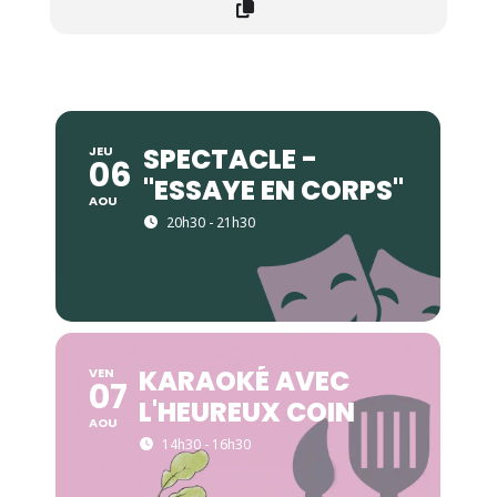
SPECTACLE -
JEU
06
"ESSAYE EN CORPS"
AOU
20h30 - 21h30
KARAOKÉ AVEC
VEN
07
L'HEUREUX COIN
AOU
14h30 - 16h30