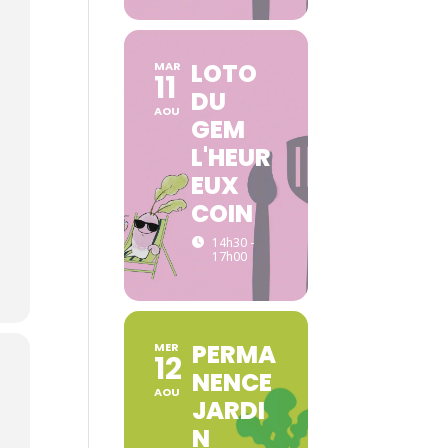
LOTO
MAR
11
DU
AOU
GEM
L'HEUR
EUX
COIN
14h30 -
17h00
PERMA
MER
12
NENCE
AOU
JARDI
N