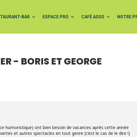
STAURANT-BAR
ESPACE PRO
CAFÉ ASSO
NOTRE P
ER - BORIS ET GEORGE
ce humoristique) ont bien besoin de vacances après cette année
ertes et autres spectacles en tout genre (c’est le cas de le dire !)