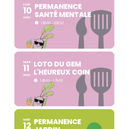
PERMANENCE
LUN
10
SANTÉ MENTALE
AOU
18h30 - 20h30
LOTO DU GEM
MAR
11
L'HEUREUX COIN
AOU
14h30 - 17h00
PERMANENCE
MER
12