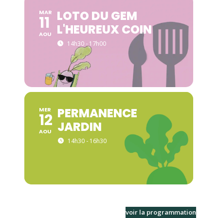
LOTO DU GEM
MAR
11
L'HEUREUX COIN
AOU
14h30 - 17h00
PERMANENCE
MER
12
JARDIN
AOU
14h30 - 16h30
voir la programmation