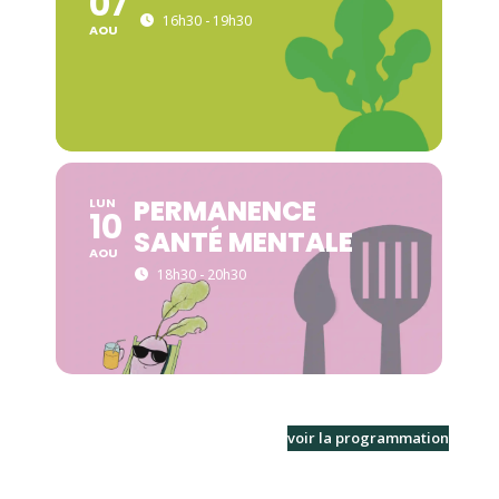
07
16h30 - 19h30
AOU
PERMANENCE
LUN
10
SANTÉ MENTALE
AOU
18h30 - 20h30
voir la programmation