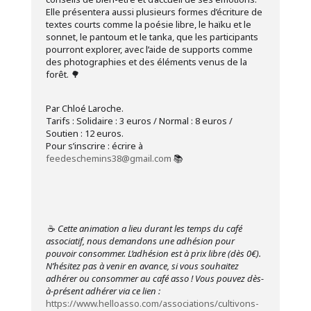
Elle présentera aussi plusieurs formes d’écriture de
textes courts comme la poésie libre, le haïku et le
sonnet, le pantoum et le tanka, que les participants
pourront explorer, avec l’aide de supports comme
des photographies et des éléments venus de la
forêt. 🌳
Par Chloé Laroche.
Tarifs : Solidaire : 3 euros / Normal : 8 euros /
Soutien : 12 euros.
Pour s’inscrire : écrire à
feedeschemins38@gmail.com
📚
☕
Cette animation a lieu durant les temps du café
associatif, nous demandons une adhésion pour
pouvoir consommer. L’adhésion est à prix libre (dès 0€).
N’hésitez pas à venir en avance, si vous souhaitez
adhérer ou consommer au café asso !
Vous pouvez dès-
à-présent adhérer via ce lien :
https://www.helloasso.com/associations/cultivons-