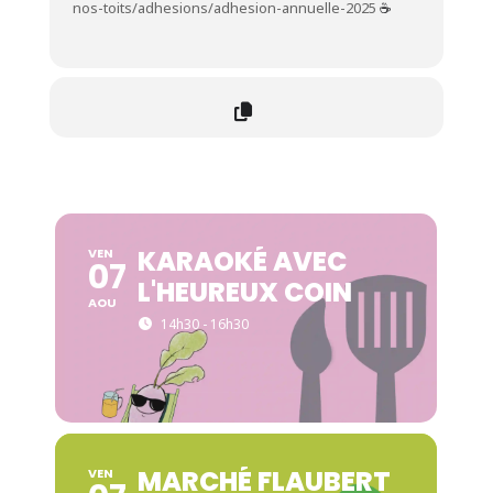
nos-toits/adhesions/adhesion-annuelle-2025
☕
KARAOKÉ AVEC
VEN
07
L'HEUREUX COIN
AOU
14h30 - 16h30
MARCHÉ FLAUBERT
VEN