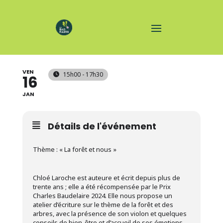
ATELIER D'ÉCRITURE
VEN
15h00 - 17h30
16
JAN
Détails de l'événement
Thème : « La forêt et nous »
Chloé Laroche est auteure et écrit depuis plus de
trente ans ; elle a été récompensée par le Prix
Charles Baudelaire 2024. Elle nous propose un
atelier d’écriture sur le thème de la forêt et des
arbres, avec la présence de son violon et quelques
conseils de bien-être et d’accueil de ses émotions.